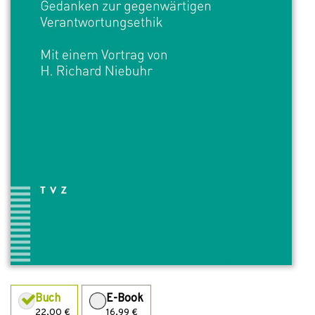
Buch
E-Book
22,00 €
16,99 €