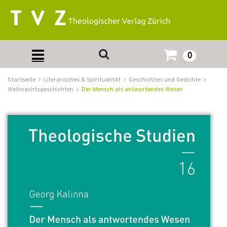
0
Startseite
Literarisches & Spiritualität
Geschichten und Gedichte
Weihnachtsgeschichten
Der Mensch als antwortendes Wesen