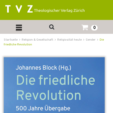
0
Startseite
Religion & Gesellschaft
Religiosität heute
Gender
Die
friedliche Revolution