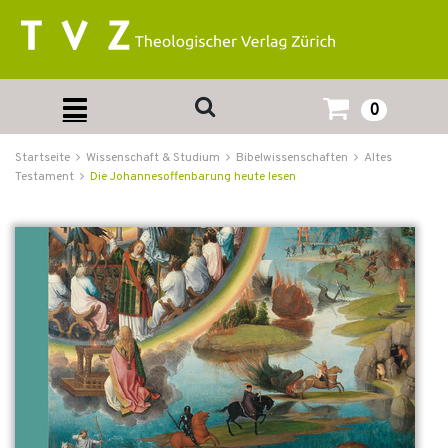
0
Startseite
Wissenschaft & Studium
Bibelwissenschaften
Altes
Testament
Die Johannesoffenbarung heute lesen