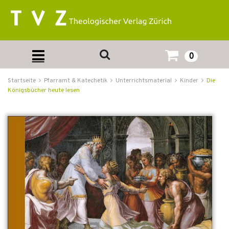
0
Startseite
Pfarramt & Katechetik
Unterrichtsmaterial
Kinder
Die
Königsbücher heute lesen