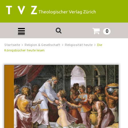
0
Startseite
Religion & Gesellschaft
Religiosität heute
Die
Königsbücher heute lesen