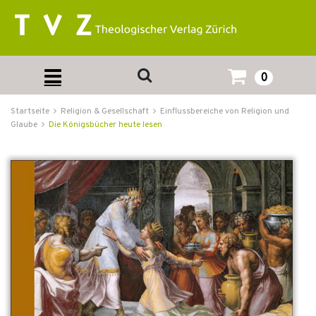
0
Startseite
Religion & Gesellschaft
Einflussbereiche von Religion und
Glaube
Die Königsbücher heute lesen