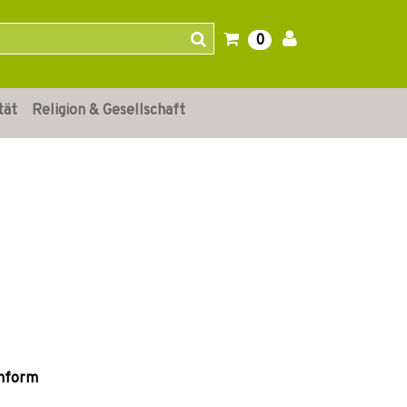
0
tät
Religion & Gesellschaft
chform