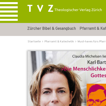
Zürcher Bibel & Gesangbuch
Pfarramt & Ka
Startseite
Pfarramt & Katechetik
Must-haves fürs Pfar