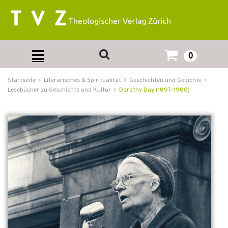
0
Startseite
Literarisches & Spiritualität
Geschichten und Gedichte
Lesebücher zu Geschichte und Kultur
Dorothy Day (1897–1980)