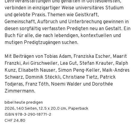
Lehrveranstaltungen und gehalten in Gottesdiensten,
verbinden in einzigartiger Weise universitäres Studium
und gelebte Praxis. Themen wie Geistkraft,
Gemeinschaft, Aufbruch und Unterbrechung gewinnen in
diesen sorgfältig verfassten Predigten neu an Gestalt. Ein
Buch für alle, die nach lebendigen, kontextuellen und
mutigen Predigtzugängen suchen.
Mit Beiträgen von Tobias Adam, Franziska Escher, Maarit
Franzki, Avi Girschweiler, Lea Gut, Stefan Krauter, Ralph
Kunz, Elisabeth Nauser, Simon Peng-Keller, Maik-Andres
Schwarz, Dominik Stöckli, Christiane Tietz, Patrick
Todjeras, Franz Tóth, Noemi Walder und Dorothée
Zimmermann.
bibel heute predigen
2026
,
140
Seiten, 12.5 x 20.0 cm,
Paperback
ISBN
978-3-290-18771-2
CHF 24.80