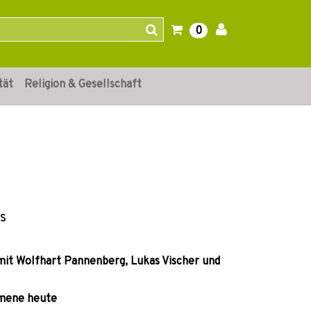
0
tät
Religion & Gesellschaft
s
it Wolfhart Pannenberg, Lukas Vischer und
umene heute