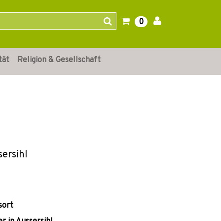
0
tät
Religion & Gesellschaft
sersihl
sort