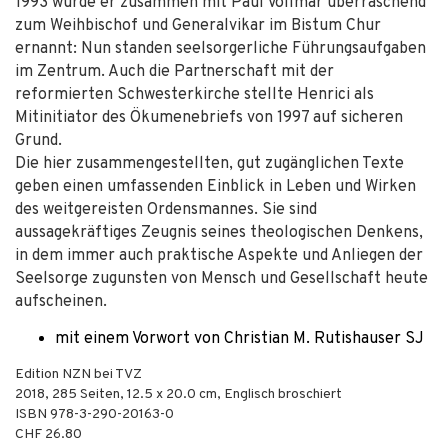
1993 wurde er zusammen mit Paul Vollmar überraschend
zum Weihbischof und Generalvikar im Bistum Chur
ernannt: Nun standen seelsorgerliche Führungsaufgaben
im Zentrum. Auch die Partnerschaft mit der
reformierten Schwesterkirche stellte Henrici als
Mitinitiator des Ökumenebriefs von 1997 auf sicheren
Grund.
Die hier zusammengestellten, gut zugänglichen Texte
geben einen umfassenden Einblick in Leben und Wirken
des weitgereisten Ordensmannes. Sie sind
aussagekräftiges Zeugnis seines theologischen Denkens,
in dem immer auch praktische Aspekte und Anliegen der
Seelsorge zugunsten von Mensch und Gesellschaft heute
aufscheinen.
mit einem Vorwort von Christian M. Rutishauser SJ
Edition NZN bei TVZ
2018
,
285
Seiten, 12.5 x 20.0 cm,
Englisch broschiert
ISBN
978-3-290-20163-0
CHF 26.80