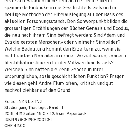
erste alttestamentliche Teilband der Reihe bietet
spannende Einblicke in die Geschichte Israels und in
heutige Methoden der Bibelauslegung auf der Basis des
aktuellen Forschungsstands. Den Schwerpunkt bilden die
grossartigen Erzählungen der Bücher Genesis und Exodus,
die neu nach ihrem Sinn befragt werden: Sind Adam und
Eva die «ersten Menschen» oder vielmehr Sinnbilder?
Welche Bedeutung kommt den Erzeltern zu, wenn sie
nicht einfach Nomaden in grauer Vorzeit waren, sondern
Identifikationsfiguren bei der Volkwerdung Israels?
Welchen Sinn hatten die Zehn Gebote in ihrer
ursprünglichen, sozialgeschichtlichen Funktion? Fragen
wie diesen geht André Flury offen, kritisch und gut
nachvollziehbar auf den Grund.
Edition NZN bei TVZ
Studiengang Theologie, Band I,1
2018
,
421
Seiten, 15.0 x 22.5 cm,
Paperback
ISBN
978-3-290-20083-1
CHF 42.00