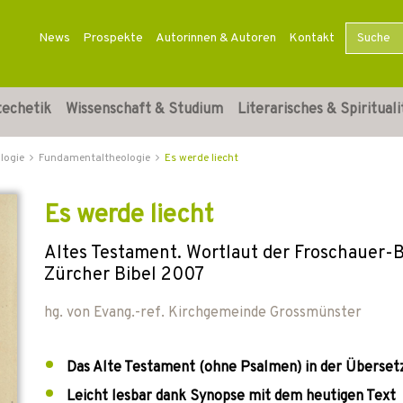
News
Prospekte
Autorinnen & Autoren
Kontakt
techetik
Wissenschaft & Studium
Literarisches & Spirituali
logie
Fundamentaltheologie
Es werde liecht
Es werde liecht
Altes Testament. Wortlaut der Froschauer-B
Zürcher Bibel 2007
hg. von
Evang.-ref. Kirchgemeinde Grossmünster
Das Alte Testament (ohne Psalmen) in der Übersetz
Leicht lesbar dank Synopse mit dem heutigen Text