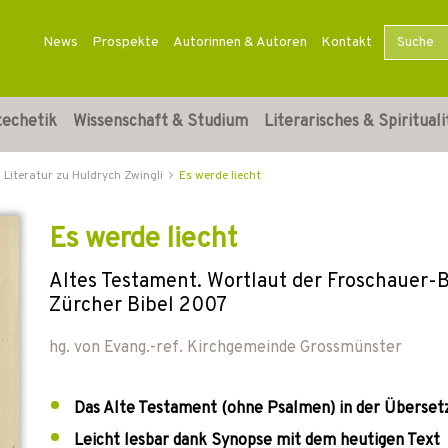
News
Prospekte
Autorinnen & Autoren
Kontakt
techetik
Wissenschaft & Studium
Literarisches & Spirituali
Literatur zu Huldrych Zwingli
Es werde liecht
Es werde liecht
Altes Testament. Wortlaut der Froschauer-B
Zürcher Bibel 2007
hg. von
Evang.-ref. Kirchgemeinde Grossmünster
Das Alte Testament (ohne Psalmen) in der Übersetz
Leicht lesbar dank Synopse mit dem heutigen Text