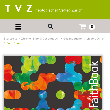
0
Startseite
Zürcher Bibel & Gesangbuch
Gesangbücher
Liederbücher
FaithBook