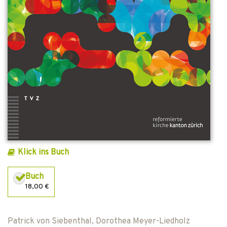
Klick ins Buch
Buch
18,00 €
Patrick von Siebenthal
,
Dorothea Meyer-Liedholz