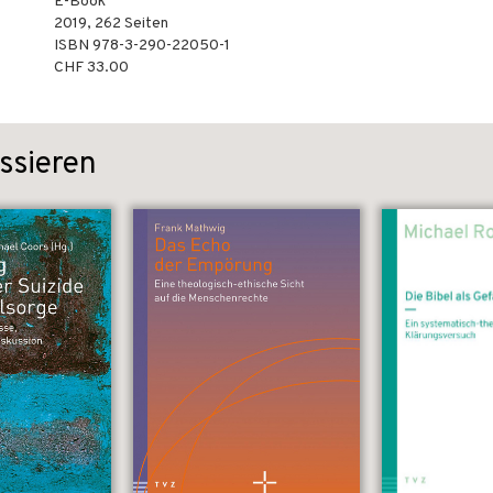
E-Book
2019
,
262
Seiten
ISBN
978-3-290-22050-1
CHF 33.00
ssieren