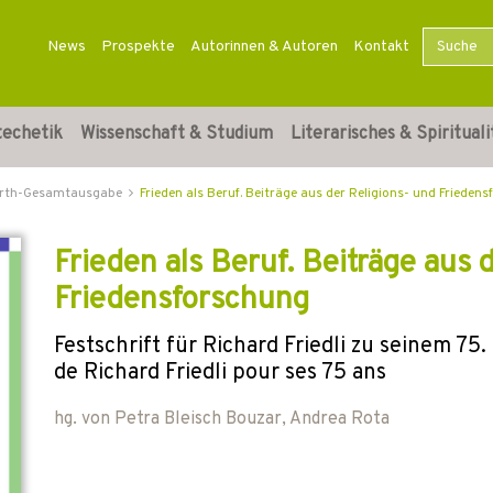
News
Prospekte
Autorinnen & Autoren
Kontakt
techetik
Wissenschaft & Studium
Literarisches & Spirituali
arth-Gesamtausgabe
Frieden als Beruf. Beiträge aus der Religions- und Frieden
Frieden als Beruf. Beiträge aus 
Friedensforschung
Festschrift für Richard Friedli zu seinem 7
de Richard Friedli pour ses 75 ans
hg. von
Petra Bleisch Bouzar
,
Andrea Rota