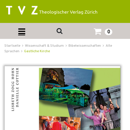
0
Startseite
Wissenschaft & Studium
Bibelwissenschaften
Alte
Sprachen
Gastliche Kirche