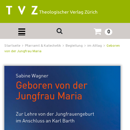
0
Startseite
Pfarramt & Katechetik
Begleitung
im Alltag
Geboren
von der Jungfrau Maria