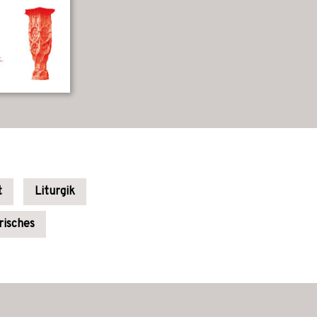
t
Liturgik
risches