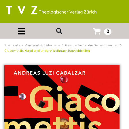
0
Startseite
Pfarramt & Katechetik
Geschenke für die Gemeindearbeit
Giacomettis Hund und andere Weihnachtsgeschichten