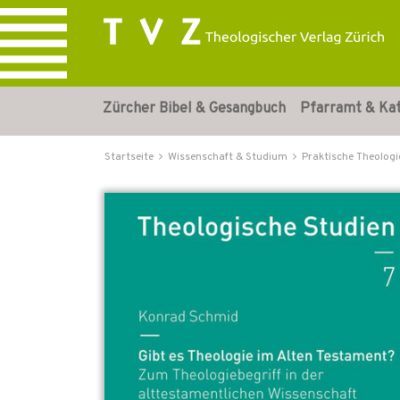
Zürcher Bibel & Gesangbuch
Pfarramt & Ka
Startseite
Wissenschaft & Studium
Praktische Theologi