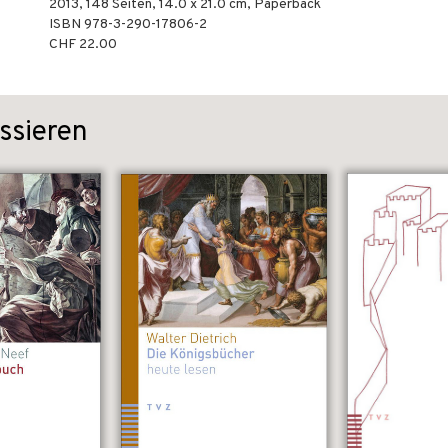
2013
,
148
Seiten, 14.0 x 21.0 cm,
Paperback
ISBN
978-3-290-17806-2
CHF 22.00
ssieren