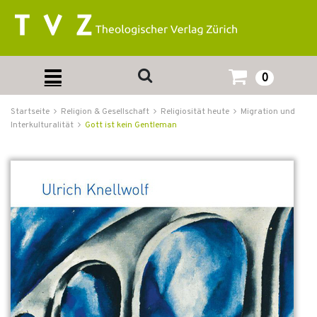
0
Startseite
Religion & Gesellschaft
Religiosität heute
Migration und
Interkulturalität
Gott ist kein Gentleman