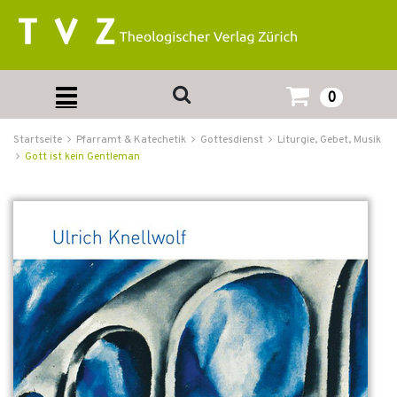
0
Startseite
Pfarramt & Katechetik
Gottesdienst
Liturgie, Gebet, Musik
Gott ist kein Gentleman