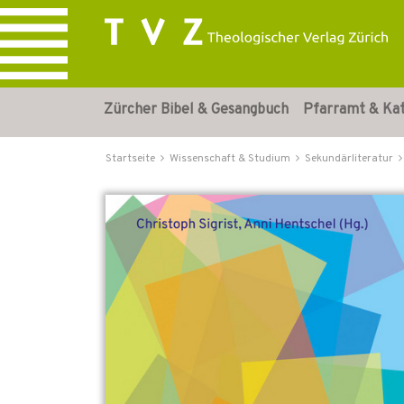
Zürcher Bibel & Gesangbuch
Pfarramt & Ka
Startseite
Wissenschaft & Studium
Sekundärliteratur