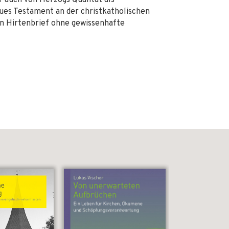
 auch von Herzogs Qualität als
eues Testament an der christkatholischen
en Hirtenbrief ohne gewissenhafte