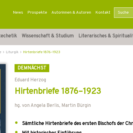
News
Prospekte
Autorinnen & Autoren
Kontakt
techetik
Wissenschaft & Studium
Literarisches & Spirituali
e
Liturgik
Hirtenbriefe 1876–1923
DEMNÄCHST
Eduard Herzog
Hirtenbriefe 1876–1923
hg. von
Angela Berlis
,
Martin Bürgin
Sämtliche Hirtenbriefe des ersten Bischofs der Chr