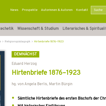
News
Prospekte
Autorinnen & Autoren
Kontakt
techetik
Wissenschaft & Studium
Literarisches & Spirituali
e
Religionspädagogik
Hirtenbriefe 1876–1923
DEMNÄCHST
Eduard Herzog
Hirtenbriefe 1876–1923
hg. von
Angela Berlis
,
Martin Bürgin
Sämtliche Hirtenbriefe des ersten Bischofs der Chr