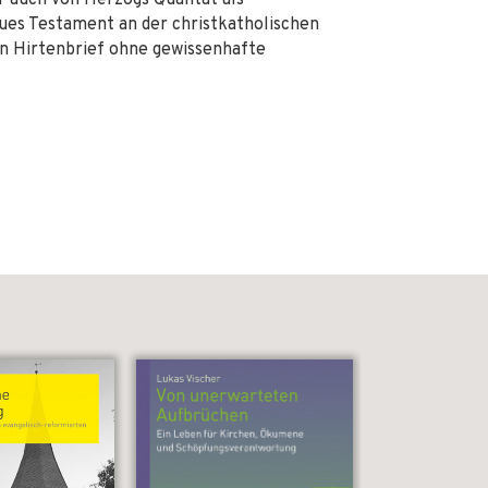
 auch von Herzogs Qualität als
eues Testament an der christkatholischen
en Hirtenbrief ohne gewissenhafte