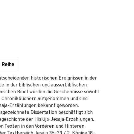
Reihe
tscheidenden historischen Ereignissen in der
e in der biblischen und ausserbiblischen
räischen Bibel wurden die Geschehnisse sowohl
den Chronikbüchern aufgenommen und sind
Jesaja-Erzählungen bekannt geworden.
sgezeichnete Dissertation beschäftigt sich
nsgeschichte der Hiskija-Jesaja-Erzählungen.
en Texten in den Vorderen und Hinteren
der Textbereich Jesaja 36–39 / 2. Könige 18–