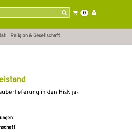
0
tät
Religion & Gesellschaft
eistand
überlieferung in den Hiskija-
lungen
nschaft