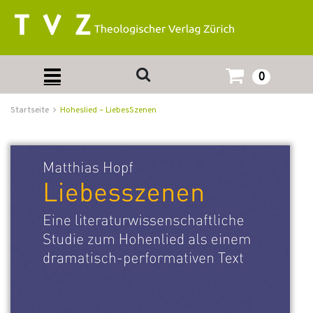
0
Startseite
Hoheslied – LiebesSzenen