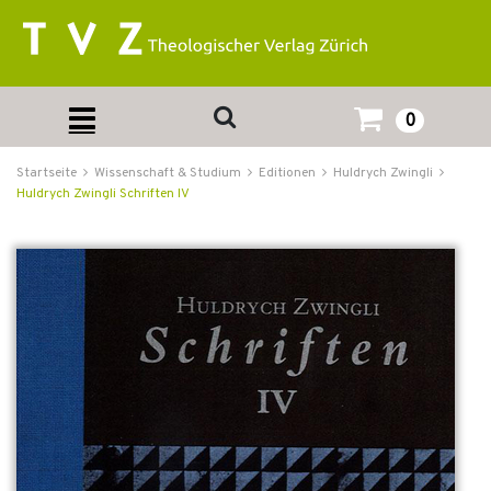
0
Startseite
Wissenschaft & Studium
Editionen
Huldrych Zwingli
Huldrych Zwingli Schriften IV