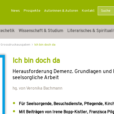
News
Prospekte
Autorinnen & Autoren
Kontakt
techetik
Wissenschaft & Studium
Literarisches & Spirituali
Grossdruckausgaben
Ich bin doch da
Ich bin doch da
Herausforderung Demenz. Grundlagen und Pr
seelsorgliche Arbeit
hg. von
Veronika Bachmann
Für Seelsorgende, Besuchsdienste, Pflegende, Kir
Mit Beiträgen von Irene Bopp-Kistler, Franzisca P