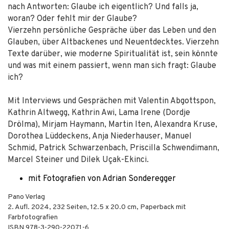
nach Antworten: Glaube ich eigentlich? Und falls ja,
woran? Oder fehlt mir der Glaube?
Vierzehn persönliche Gespräche über das Leben und den
Glauben, über Altbackenes und Neuentdecktes. Vierzehn
Texte darüber, wie moderne Spiritualität ist, sein könnte
und was mit einem passiert, wenn man sich fragt: Glaube
ich?
Mit Interviews und Gesprächen mit Valentin Abgottspon,
Kathrin Altwegg, Kathrin Awi, Lama Irene (Dordje
Drölma), Mirjam Haymann, Martin Iten, Alexandra Kruse,
Dorothea Lüddeckens, Anja Niederhauser, Manuel
Schmid, Patrick Schwarzenbach, Priscilla Schwendimann,
Marcel Steiner und Dilek Uçak-Ekinci.
mit Fotografien von Adrian Sonderegger
Pano Verlag
2. Aufl.
2024
,
232
Seiten, 12.5 x 20.0 cm,
Paperback mit
Farbfotografien
ISBN
978-3-290-22071-6