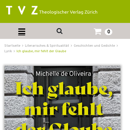
0
Startseite
Literarisches & Spiritualität
Geschichten und Gedichte
Lyrik
Ich glaube, mir fehlt der Glaube