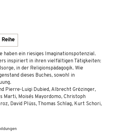
Reihe
e haben ein riesiges Imaginationspotenzial.
s inspiriert in ihren vielfältigen Tätigkeiten:
lsorge, in der Religionspädagogik. Wie
genstand dieses Buches, sowohl in
uung.
d Pierre-Luigi Dubied, Albrecht Grözinger,
as Marti, Moisés Mayordomo, Christoph
roz, David Plüss, Thomas Schlag, Kurt Schori,
bildungen