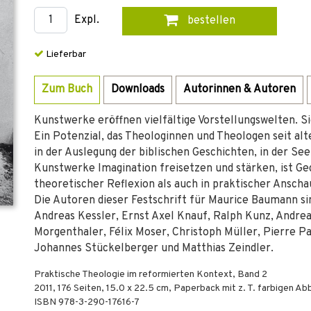
Expl.
bestellen
Lieferbar
Zum Buch
Downloads
Autorinnen & Autoren
Kunstwerke eröffnen vielfältige Vorstellungswelten. Si
Ein Potenzial, das Theologinnen und Theologen seit alter
in der Auslegung der biblischen Geschichten, in der See
Kunstwerke Imagination freisetzen und stärken, ist Ge
theoretischer Reflexion als auch in praktischer Anscha
Die Autoren dieser Festschrift für Maurice Baumann sin
Andreas Kessler, Ernst Axel Knauf, Ralph Kunz, Andre
Morgenthaler, Félix Moser, Christoph Müller, Pierre Pa
Johannes Stückelberger und Matthias Zeindler.
Praktische Theologie im reformierten Kontext, Band 2
2011
,
176
Seiten, 15.0 x 22.5 cm,
Paperback
mit z. T. farbigen Ab
ISBN
978-3-290-17616-7