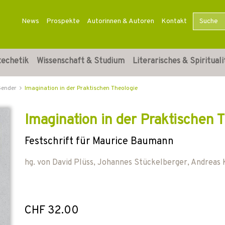
News
Prospekte
Autorinnen & Autoren
Kontakt
techetik
Wissenschaft & Studium
Literarisches & Spirituali
Gender
Imagination in der Praktischen Theologie
Imagination in der Praktischen 
Festschrift für Maurice Baumann
hg. von
David Plüss
,
Johannes Stückelberger
,
Andreas 
CHF 32.00