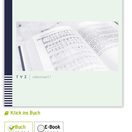
Klick ins Buch
Buch
E-Book