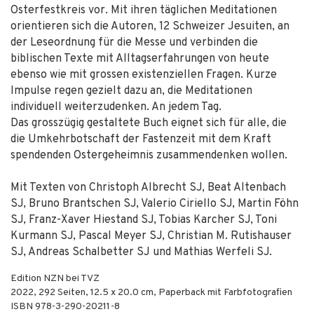
Osterfestkreis vor. Mit ihren täglichen Meditationen
orientieren sich die Autoren, 12 Schweizer Jesuiten, an
der Leseordnung für die Messe und verbinden die
biblischen Texte mit Alltagserfahrungen von heute
ebenso wie mit grossen existenziellen Fragen. Kurze
Impulse regen gezielt dazu an, die Meditationen
individuell weiterzudenken. An jedem Tag.
Das grosszügig gestaltete Buch eignet sich für alle, die
die Umkehrbotschaft der Fastenzeit mit dem Kraft
spendenden Ostergeheimnis zusammendenken wollen.
Mit Texten von Christoph Albrecht SJ, Beat Altenbach
SJ, Bruno Brantschen SJ, Valerio Ciriello SJ, Martin Föhn
SJ, Franz-Xaver Hiestand SJ, Tobias Karcher SJ, Toni
Kurmann SJ, Pascal Meyer SJ, Christian M. Rutishauser
SJ, Andreas Schalbetter SJ und Mathias Werfeli SJ.
Edition NZN bei TVZ
2022
,
292
Seiten, 12.5 x 20.0 cm,
Paperback mit Farbfotografien
ISBN
978-3-290-20211-8