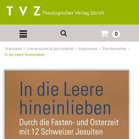
0
Startseite
Literarisches & Spiritualität
Regionales
Zürcherisches
In die Leere hineinlieben