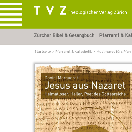
Zürcher Bibel & Gesangbuch
Pfarramt & Ka
Startseite
Pfarramt & Katechetik
Must-haves fürs Pfar