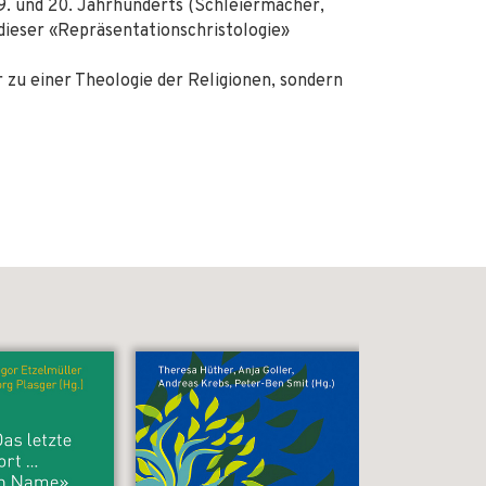
9. und 20. Jahrhunderts (Schleiermacher,
 dieser «Repräsentationschristologie»
r zu einer Theologie der Religionen, sondern