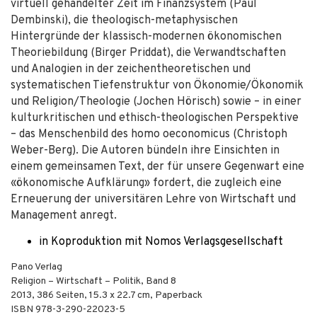
virtuell gehandelter Zeit im Finanzsystem (Paul
Dembinski), die theologisch-metaphysischen
Hintergründe der klassisch-modernen ökonomischen
Theoriebildung (Birger Priddat), die Verwandtschaften
und Analogien in der zeichentheoretischen und
systematischen Tiefenstruktur von Ökonomie/Ökonomik
und Religion/Theologie (Jochen Hörisch) sowie – in einer
kulturkritischen und ethisch-theologischen Perspektive
– das Menschenbild des homo oeconomicus (Christoph
Weber-Berg). Die Autoren bündeln ihre Einsichten in
einem gemeinsamen Text, der für unsere Gegenwart eine
«ökonomische Aufklärung» fordert, die zugleich eine
Erneuerung der universitären Lehre von Wirtschaft und
Management anregt.
in Koproduktion mit Nomos Verlagsgesellschaft
Pano Verlag
Religion – Wirtschaft – Politik, Band 8
2013
,
386
Seiten, 15.3 x 22.7 cm,
Paperback
ISBN
978-3-290-22023-5