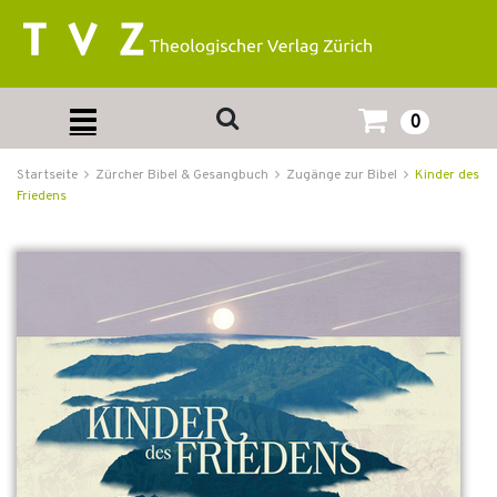
0
Startseite
Zürcher Bibel & Gesangbuch
Zugänge zur Bibel
Kinder des
Friedens