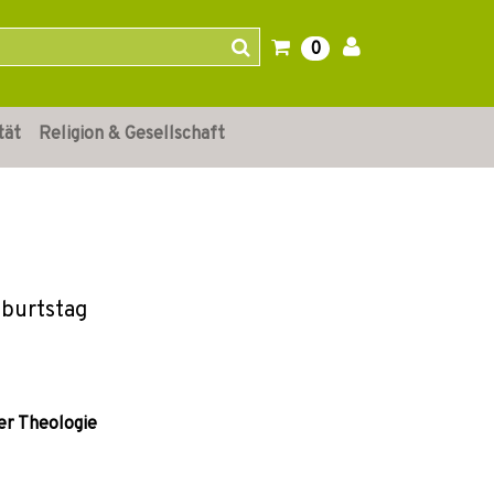
0
tät
Religion & Gesellschaft
eburtstag
er Theologie