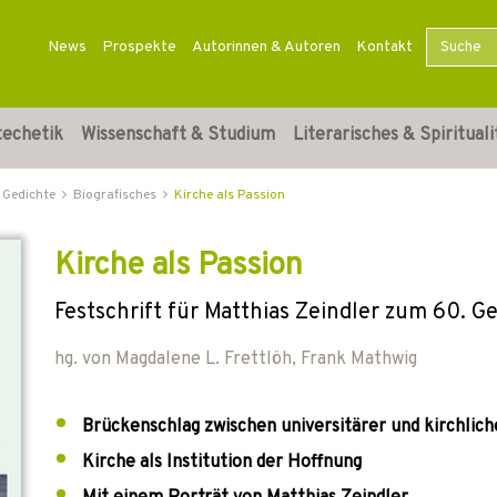
News
Prospekte
Autorinnen & Autoren
Kontakt
techetik
Wissenschaft & Studium
Literarisches & Spirituali
 Gedichte
Biografisches
Kirche als Passion
Kirche als Passion
Festschrift für Matthias Zeindler zum 60. G
hg. von
Magdalene L. Frettlöh
,
Frank Mathwig
Brückenschlag zwischen universitärer und kirchlich
Kirche als Institution der Hoffnung