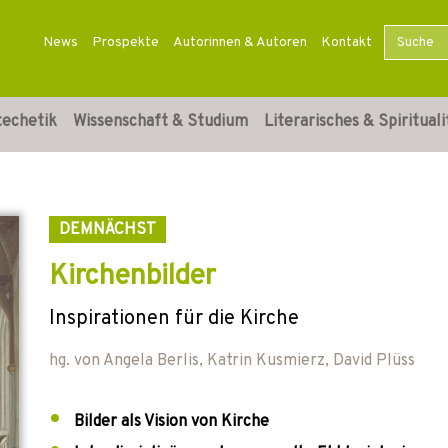
News
Prospekte
Autorinnen & Autoren
Kontakt
techetik
Wissenschaft & Studium
Literarisches & Spirituali
DEMNÄCHST
Kirchenbilder
Inspirationen für die Kirche
hg. von
Angela Berlis
,
Katrin Kusmierz
,
David Plüss
Bilder als Vision von Kirche