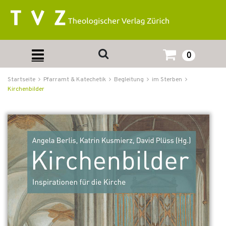
0
Startseite
Pfarramt & Katechetik
Begleitung
im Sterben
Kirchenbilder