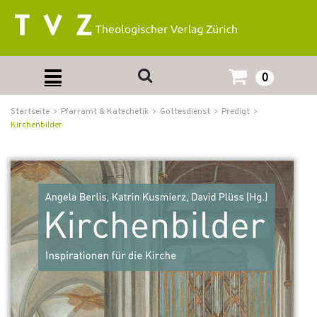
0
Startseite
Pfarramt & Katechetik
Gottesdienst
Predigt
Kirchenbilder