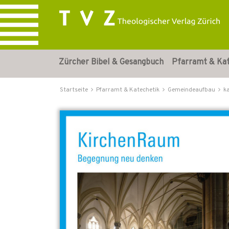
Zürcher Bibel & Gesangbuch
Pfarramt & Ka
Startseite
Pfarramt & Katechetik
Gemeindeaufbau
k