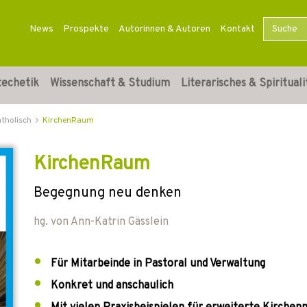
News
Prospekte
Autorinnen & Autoren
Kontakt
techetik
Wissenschaft & Studium
Literarisches & Spirituali
atholisch
KirchenRaum
KirchenRaum
Begegnung neu denken
hg. von
Ann-Katrin Gässlein
Für Mitarbeinde in Pastoral und Verwaltung
Konkret und anschaulich