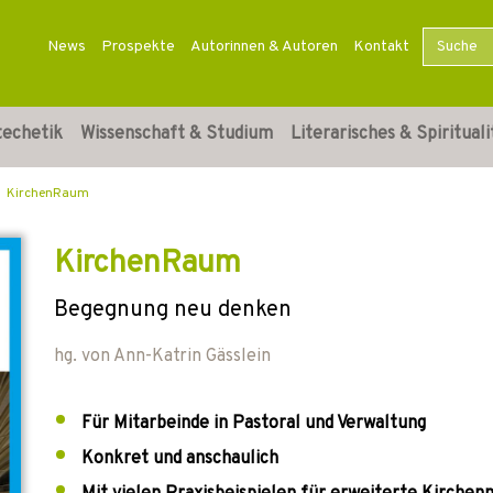
News
Prospekte
Autorinnen & Autoren
Kontakt
techetik
Wissenschaft & Studium
Literarisches & Spirituali
KirchenRaum
KirchenRaum
Begegnung neu denken
hg. von
Ann-Katrin Gässlein
Für Mitarbeinde in Pastoral und Verwaltung
Konkret und anschaulich