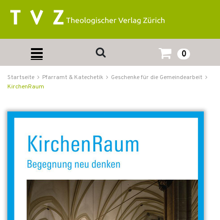
0
Startseite
Pfarramt & Katechetik
Geschenke für die Gemeindearbeit
KirchenRaum