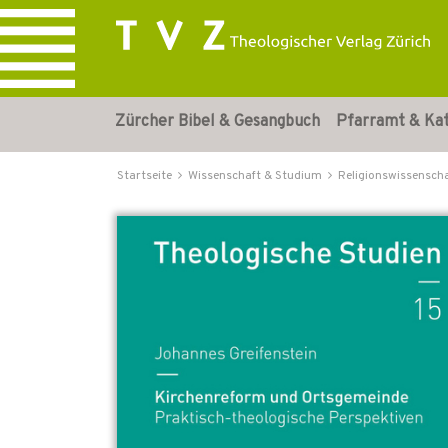
Zürcher Bibel & Gesangbuch
Pfarramt & Ka
Startseite
Wissenschaft & Studium
Religionswissensch