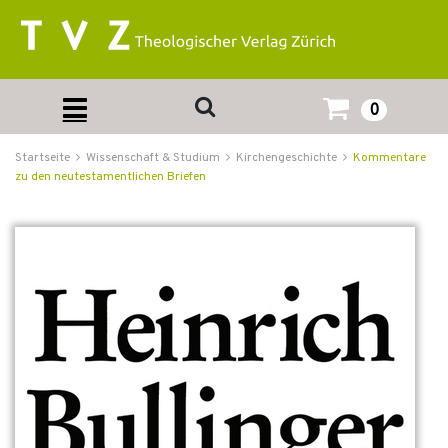
0
Startseite
Wissenschaft & Studium
Kirchengeschichte
Kommentare
zu den neutestamentlichen Briefen