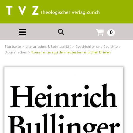
0
Startseite
Literarisches & Spiritualität
Geschichten und Gedichte
Biografisches
Kommentare zu den neutestamentlichen Briefen