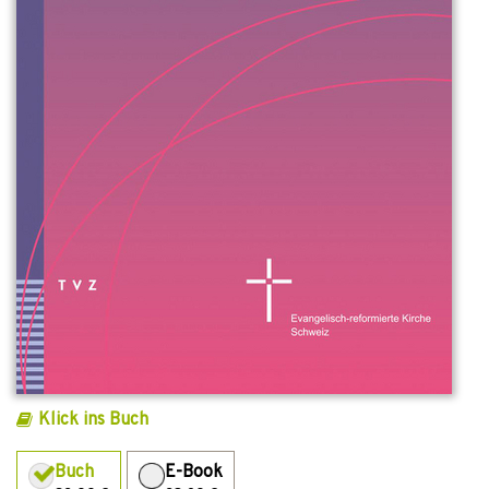
Klick ins Buch
Buch
E-Book